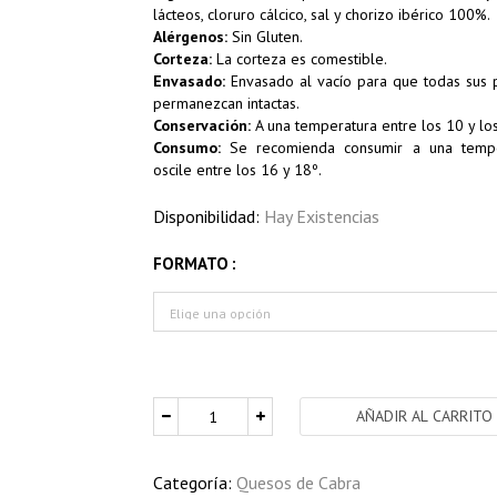
lácteos, cloruro cálcico, sal y chorizo ibérico 100%.
Alérgenos:
Sin Gluten.
Corteza:
La corteza es comestible.
Envasado:
Envasado al vacío para que todas sus 
permanezcan intactas.
Conservación:
A una temperatura entre los 10 y los
Consumo:
Se recomienda consumir a una tempe
oscile entre los 16 y 18º.
Disponibilidad:
Hay Existencias
FORMATO
AÑADIR AL CARRITO
Categoría:
Quesos de Cabra