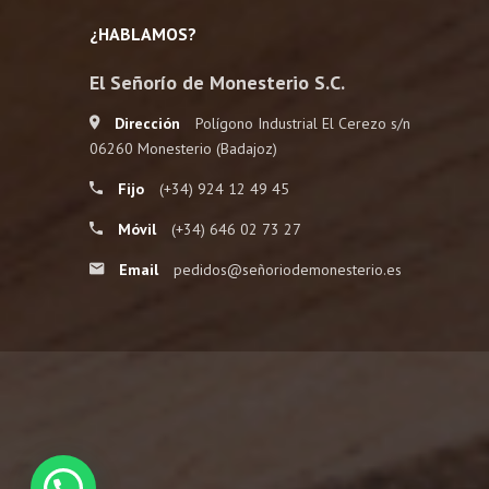
producto
¿HABLAMOS?
El Señorío de Monesterio S.C.
Dirección
Polígono Industrial El Cerezo s/n
06260 Monesterio (Badajoz)
Fijo
(+34) 924 12 49 45
Móvil
(+34) 646 02 73 27
Email
pedidos@señoriodemonesterio.es