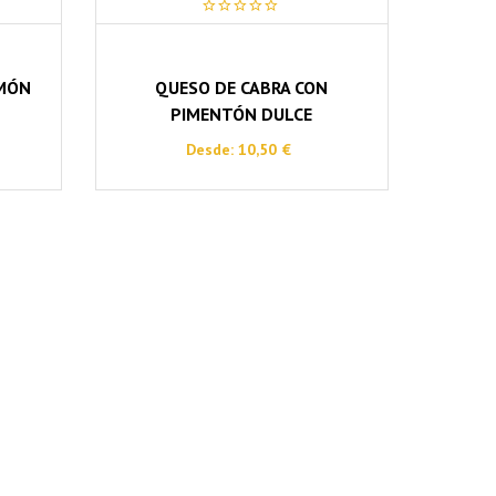
0
out
of
5
AMÓN
QUESO DE CABRA CON
PIMENTÓN DULCE
Desde:
10,50
€
Este
producto
tiene
múltiples
variantes.
Las
opciones
se
pueden
elegir
en
la
página
de
producto