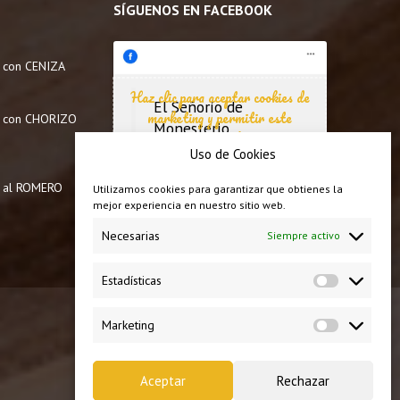
SÍGUENOS EN FACEBOOK
 con CENIZA
Haz clic para aceptar cookies de
El Señorío de
marketing y permitir este
a con CHORIZO
Monesterio
contenido
Uso de Cookies
 al ROMERO
Utilizamos cookies para garantizar que obtienes la
mejor experiencia en nuestro sitio web.
Necesarias
Siempre activo
Estadísticas
Estadísti
Marketing
Marketing
0
Aceptar
Rechazar