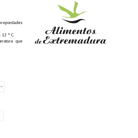
propiedades
 12 º C.
ratura que