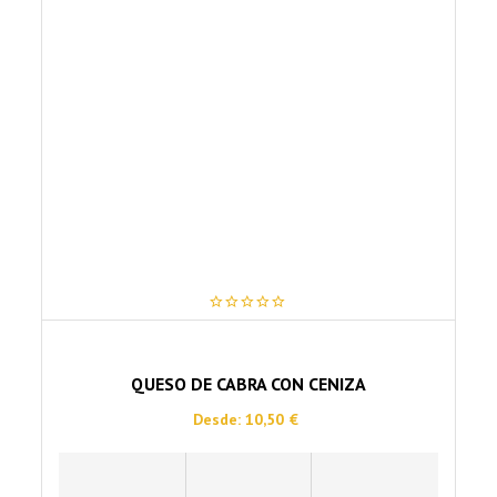
Las
opciones
se
pueden
elegir
en
la
página
de
producto
0
out
of
5
QUESO DE CABRA CON CENIZA
Desde:
10,50
€