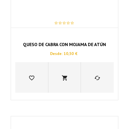
producto
0
out
of
5
QUESO DE CABRA CON MOJAMA DE ATÚN
Desde:
10,50
€
Este
producto
tiene
múltiples
variantes.
Las