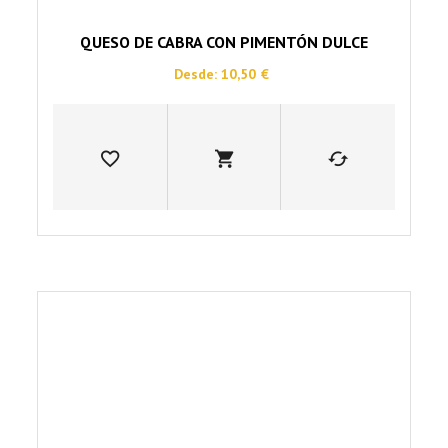
out
of
5
QUESO DE CABRA CON PIMENTÓN DULCE
Desde:
10,50
€
Este
producto
tiene
múltiples
variantes.
Las
opciones
se
pueden
elegir
en
la