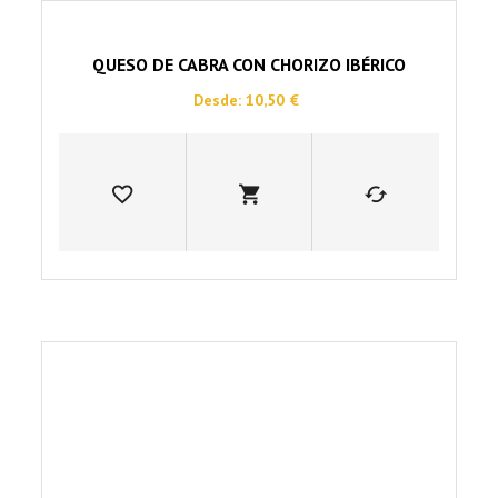
0
out
of
5
QUESO DE CABRA CON CHORIZO IBÉRICO
Desde:
10,50
€
Este
producto
tiene
múltiples
variantes.
Las
opciones
se
pueden
elegir
en