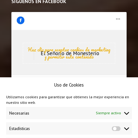
SÍGUENOS EN FACEBOOK
Haz clic para aceptar cookies de marketing
El Señorío de Monesterio
y permitir este contenido
Uso de Cookies
Utilizamos cookies para garantizar que obtienes la mejor experiencia en
nuestro sitio web.
Necesarias
Siempre activo
Estadísticas
Estadíst