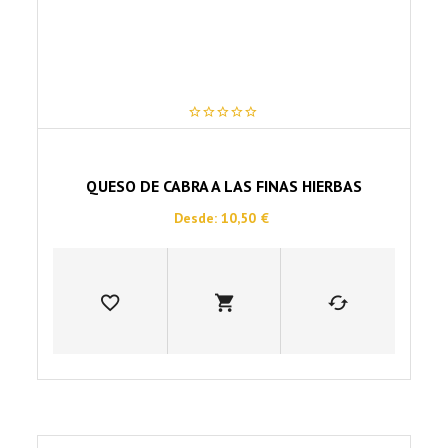
de
producto
0
out
of
5
QUESO DE CABRA A LAS FINAS HIERBAS
Desde:
10,50
€
Este
producto
tiene
múltiples
variantes.