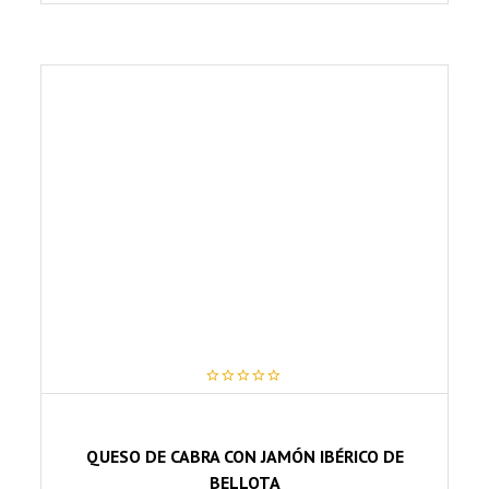
producto
tiene
múltiples
variantes.
Las
opciones
se
pueden
elegir
en
la
página
de
producto
0
out
of
5
QUESO DE CABRA CON JAMÓN IBÉRICO DE
BELLOTA