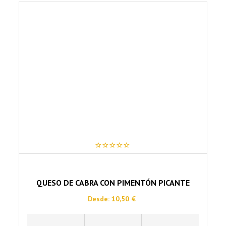
variantes.
Las
opciones
se
pueden
elegir
en
la
página
de
producto
0
out
of
5
QUESO DE CABRA CON PIMENTÓN PICANTE
Desde:
10,50
€