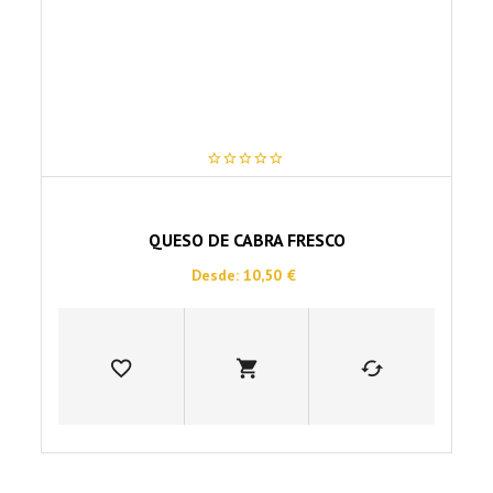
la
página
de
producto
0
out
of
5
QUESO DE CABRA FRESCO
Desde:
10,50
€
Este
producto
tiene