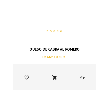
página
de
producto
0
out
of
5
QUESO DE CABRA AL ROMERO
Desde:
10,50
€
Este
producto
tiene
múltiples