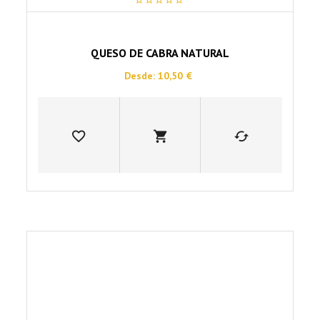
0
out
of
5
QUESO DE CABRA NATURAL
Desde:
10,50
€
Este
producto
tiene
múltiples
variantes.
Las
opciones
se
pueden
elegir