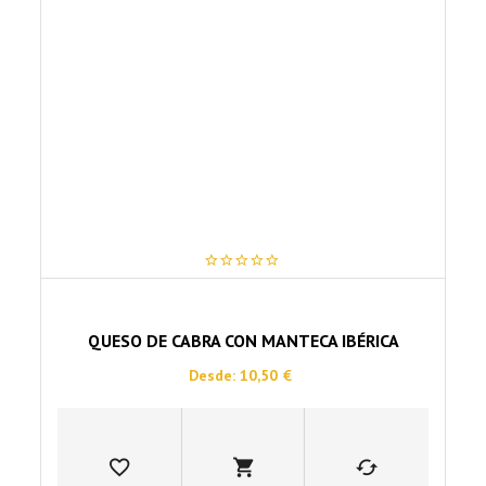
opciones
se
pueden
elegir
en
la
página
de
producto
0
out
of
5
QUESO DE CABRA CON MANTECA IBÉRICA
Desde:
10,50
€