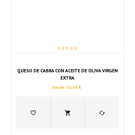
en
la
página
de
producto
0
out
of
5
QUESO DE CABRA CON ACEITE DE OLIVA VIRGEN
EXTRA
Desde:
10,50
€
Este