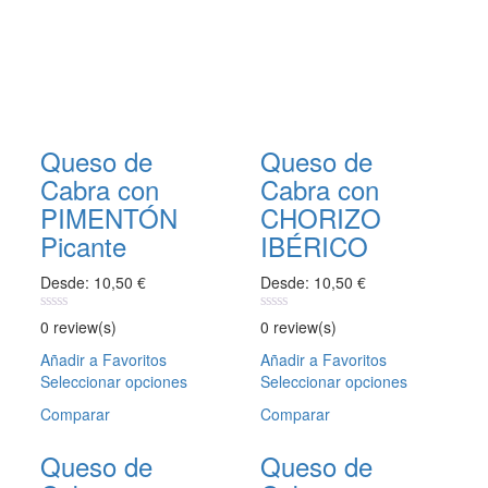
Queso de
Queso de
Cabra con
Cabra con
PIMENTÓN
CHORIZO
Picante
IBÉRICO
Desde:
10,50
€
Desde:
10,50
€
0
0
0 review(s)
0 review(s)
out
out
of
of
Añadir a Favoritos
Añadir a Favoritos
5
5
Seleccionar opciones
Este
Seleccionar opciones
Este
producto
producto
Comparar
Comparar
tiene
tiene
múltiples
múltiples
Queso de
Queso de
variantes.
variantes.