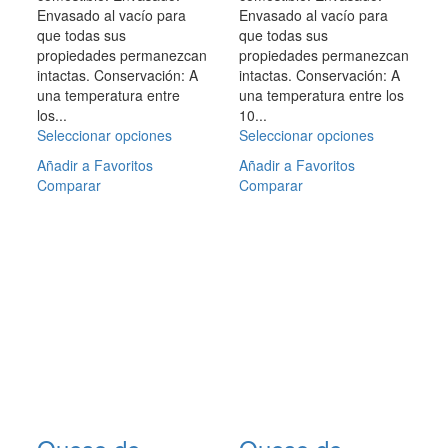
Envasado al vacío para
Envasado al vacío para
que todas sus
que todas sus
propiedades permanezcan
propiedades permanezcan
intactas. Conservación: A
intactas. Conservación: A
una temperatura entre
una temperatura entre los
los...
10...
Seleccionar opciones
Este
Seleccionar opciones
Este
producto
producto
Añadir a Favoritos
Añadir a Favoritos
tiene
tiene
Comparar
Comparar
múltiples
múltiples
variantes.
variantes.
Las
Las
opciones
opciones
se
se
pueden
pueden
elegir
elegir
en
en
la
la
página
página
de
de
producto
producto