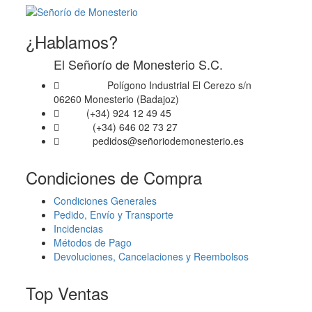
se
pueden
elegir
¿Hablamos?
en
El Señorío de Monesterio S.C.
la
página
Polígono Industrial El Cerezo s/n
Dirección
de
06260 Monesterio (Badajoz)
producto
(+34) 924 12 49 45
Fijo
(+34) 646 02 73 27
Móvil
pedidos@señoriodemonesterio.es
Email
Condiciones de Compra
Condiciones Generales
Pedido, Envío y Transporte
Incidencias
Métodos de Pago
Devoluciones, Cancelaciones y Reembolsos
Top Ventas