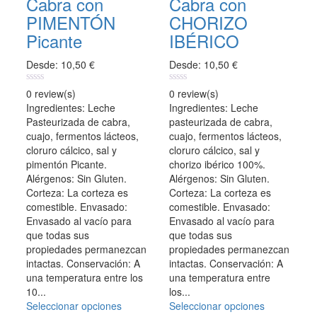
Cabra con
Cabra con
Las
Las
opciones
opciones
PIMENTÓN
CHORIZO
se
se
Picante
IBÉRICO
pueden
pueden
elegir
elegir
Desde:
10,50
€
Desde:
10,50
€
en
en
la
la
0
0
0 review(s)
0 review(s)
página
página
out
out
Ingredientes: Leche
Ingredientes: Leche
of
of
de
de
Pasteurizada de cabra,
pasteurizada de cabra,
5
5
producto
producto
cuajo, fermentos lácteos,
cuajo, fermentos lácteos,
cloruro cálcico, sal y
cloruro cálcico, sal y
pimentón Picante.
chorizo ibérico 100%.
Alérgenos: Sin Gluten.
Alérgenos: Sin Gluten.
Corteza: La corteza es
Corteza: La corteza es
comestible. Envasado:
comestible. Envasado:
Envasado al vacío para
Envasado al vacío para
que todas sus
que todas sus
propiedades permanezcan
propiedades permanezcan
intactas. Conservación: A
intactas. Conservación: A
una temperatura entre los
una temperatura entre
10...
los...
Seleccionar opciones
Este
Seleccionar opciones
Este