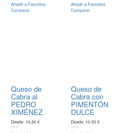
producto
producto
Añadir a Favoritos
Añadir a Favoritos
tiene
tiene
Comparar
Comparar
múltiples
múltiples
variantes.
variantes.
Las
Las
opciones
opciones
se
se
pueden
pueden
elegir
elegir
en
en
la
la
página
página
de
de
producto
producto
Queso de
Queso de
Cabra al
Cabra con
PEDRO
PIMENTÓN
XIMÉNEZ
DULCE
Desde:
10,50
€
Desde:
10,50
€
0
0