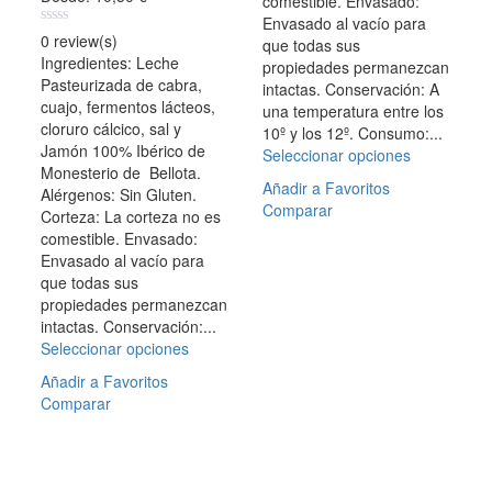
la
comestible. Envasado:
página
Envasado al vacío para
0
0 review(s)
de
que todas sus
out
Ingredientes: Leche
producto
propiedades permanezcan
of
Pasteurizada de cabra,
5
intactas. Conservación: A
cuajo, fermentos lácteos,
una temperatura entre los
cloruro cálcico, sal y
10º y los 12º. Consumo:...
Jamón 100% Ibérico de
Seleccionar opciones
Este
Monesterio de Bellota.
producto
Añadir a Favoritos
Alérgenos: Sin Gluten.
tiene
Comparar
Corteza: La corteza no es
múltiples
comestible. Envasado:
variantes.
Envasado al vacío para
Las
que todas sus
opciones
propiedades permanezcan
se
intactas. Conservación:...
pueden
Seleccionar opciones
Este
elegir
producto
en
Añadir a Favoritos
tiene
la
Comparar
múltiples
página
variantes.
de
Las
producto
opciones