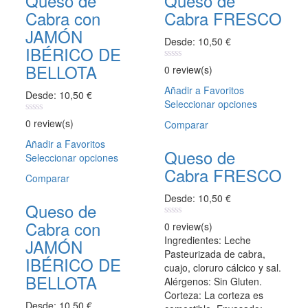
Queso de
Queso de
Cabra con
Cabra FRESCO
JAMÓN
Desde:
10,50
€
IBÉRICO DE
BELLOTA
0
0 review(s)
out
of
Añadir a Favoritos
Desde:
10,50
€
5
Seleccionar opciones
Este
producto
0
0 review(s)
Comparar
tiene
out
of
Añadir a Favoritos
múltiples
5
Queso de
Seleccionar opciones
Este
variantes.
Cabra FRESCO
producto
Las
Comparar
tiene
opciones
Desde:
10,50
€
múltiples
se
Queso de
variantes.
pueden
Cabra con
0
Las
0 review(s)
elegir
out
opciones
Ingredientes: Leche
JAMÓN
en
of
se
Pasteurizada de cabra,
5
la
IBÉRICO DE
pueden
cuajo, cloruro cálcico y sal.
página
BELLOTA
elegir
Alérgenos: Sin Gluten.
de
en
Corteza: La corteza es
producto
Desde:
10,50
€