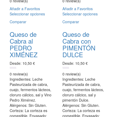
0 review(s)
0 review(s)
out
out
of
of
Añadir a Favoritos
Añadir a Favoritos
5
5
Seleccionar opciones
Este
Seleccionar opciones
Este
producto
producto
Comparar
Comparar
tiene
tiene
múltiples
múltiples
Queso de
Queso de
variantes.
variantes.
Cabra al
Cabra con
Las
Las
opciones
opciones
PEDRO
PIMENTÓN
se
se
XIMÉNEZ
DULCE
pueden
pueden
elegir
elegir
Desde:
10,50
€
Desde:
10,50
€
en
en
la
la
0
0
0 review(s)
0 review(s)
página
página
out
out
Ingredientes: Leche
Ingredientes: Leche
of
of
de
de
Pasteurizada de cabra,
Pasteurizada de cabra,
5
5
producto
producto
cuajo, fermentos lácteos,
cuajo, fermentos lácteos,
cloruro cálcico, sal y Vino
cloruro cálcico, sal y
Pedro Ximénez.
pimentón Dulce.
Alérgenos: Sin Gluten.
Alérgenos: Sin Gluten.
Corteza: La corteza es
Corteza: La corteza es
comestible. Envasado:
comestible. Envasado: