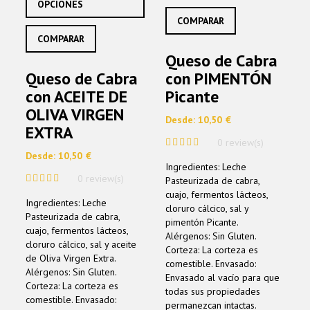
OPCIONES
múltip
tiene
COMPARAR
varian
múltiples
Las
COMPARAR
variantes.
opcio
Las
Queso de Cabra
se
opciones
Queso de Cabra
con PIMENTÓN
pued
se
elegir
con ACEITE DE
Picante
pueden
en
elegir
OLIVA VIRGEN
la
Desde:
10,50
€
en
EXTRA
págin
la
0 review(s)
de
página
Desde:
10,50
€
0
produ
de
Ingredientes: Leche
out
producto
0 review(s)
of
Pasteurizada de cabra,
5
0
cuajo, fermentos lácteos,
Ingredientes: Leche
out
cloruro cálcico, sal y
of
Pasteurizada de cabra,
pimentón Picante.
5
cuajo, fermentos lácteos,
Alérgenos: Sin Gluten.
cloruro cálcico, sal y aceite
Corteza: La corteza es
de Oliva Virgen Extra.
comestible. Envasado:
Alérgenos: Sin Gluten.
Envasado al vacío para que
Corteza: La corteza es
todas sus propiedades
comestible. Envasado:
permanezcan intactas.