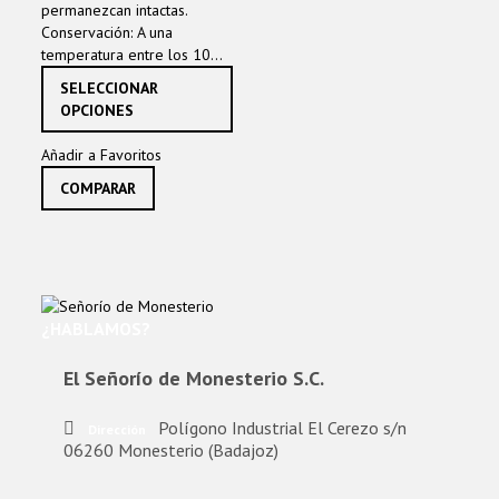
permanezcan intactas.
Conservación: A una
temperatura entre los 10...
Este
SELECCIONAR
producto
OPCIONES
tiene
múltiples
Añadir a Favoritos
variantes.
COMPARAR
Las
opciones
se
pueden
elegir
en
la
¿HABLAMOS?
página
de
El Señorío de Monesterio S.C.
producto
Polígono Industrial El Cerezo s/n
Dirección
06260 Monesterio (Badajoz)