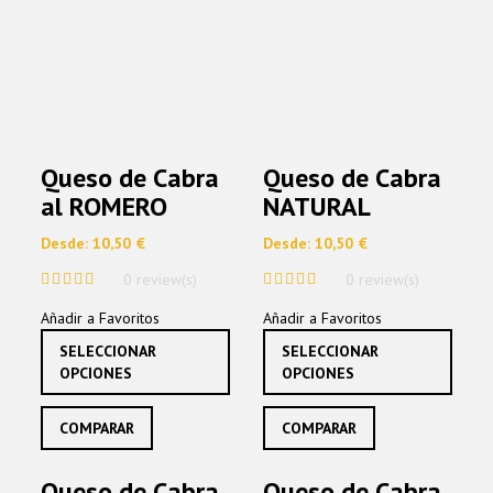
la
págin
de
produ
Queso de Cabra
Queso de Cabra
al ROMERO
NATURAL
Desde:
10,50
€
Desde:
10,50
€
0 review(s)
0 review(s)
0
0
Añadir a Favoritos
Añadir a Favoritos
out
out
of
of
Este
Este
SELECCIONAR
SELECCIONAR
5
5
producto
produ
OPCIONES
OPCIONES
tiene
tiene
múltiples
múltip
COMPARAR
variantes.
COMPARAR
varian
Las
Las
opciones
opcio
Queso de Cabra
Queso de Cabra