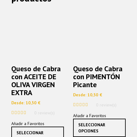
Queso de Cabra
Queso de Cabra
con ACEITE DE
con PIMENTÓN
OLIVA VIRGEN
Picante
EXTRA
Desde:
10,50
€
Desde:
10,50
€
0 review(s)
0
0 review(s)
Añadir a Favoritos
out
0
of
Este
Añadir a Favoritos
out
SELECCIONAR
5
produ
of
Este
OPCIONES
SELECCIONAR
tiene
5
producto