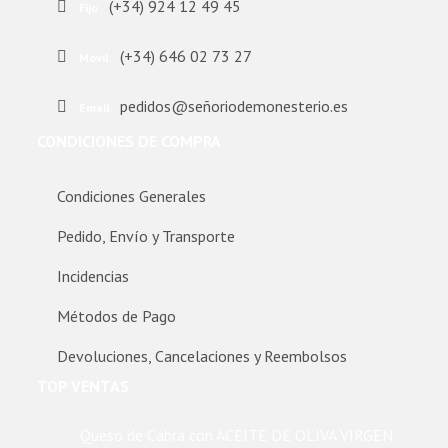
(+34) 924 12 49 45
Fijo
(+34) 646 02 73 27
Móvil
pedidos@señoriodemonesterio.es
Email
CONDICIONES DE COMPRA
Condiciones Generales
Pedido, Envío y Transporte
Incidencias
Métodos de Pago
Devoluciones, Cancelaciones y Reembolsos
TOP VENTAS
Queso de Cabra con ACEITE DE OLIVA VIRGEN