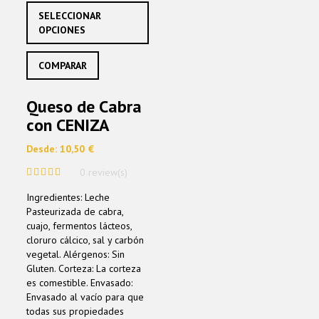
of
Este
SELECCIONAR
5
producto
OPCIONES
tiene
múltiples
COMPARAR
variantes.
Las
opciones
Queso de Cabra
se
con CENIZA
pueden
elegir
Desde:
10,50
€
en
la
0 review(s)
página
0
de
Ingredientes: Leche
out
producto
of
Pasteurizada de cabra,
5
cuajo, fermentos lácteos,
cloruro cálcico, sal y carbón
vegetal. Alérgenos: Sin
Gluten. Corteza: La corteza
es comestible. Envasado:
Envasado al vacío para que
todas sus propiedades