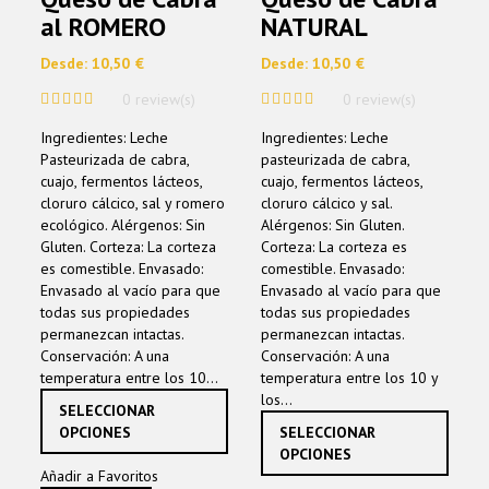
se
se
al ROMERO
NATURAL
pueden
pued
elegir
elegir
Desde:
10,50
€
Desde:
10,50
€
en
en
la
la
0 review(s)
0 review(s)
página
págin
0
0
de
de
Ingredientes: Leche
Ingredientes: Leche
out
out
producto
produ
of
of
Pasteurizada de cabra,
pasteurizada de cabra,
5
5
cuajo, fermentos lácteos,
cuajo, fermentos lácteos,
cloruro cálcico, sal y romero
cloruro cálcico y sal.
ecológico. Alérgenos: Sin
Alérgenos: Sin Gluten.
Gluten. Corteza: La corteza
Corteza: La corteza es
es comestible. Envasado:
comestible. Envasado:
Envasado al vacío para que
Envasado al vacío para que
todas sus propiedades
todas sus propiedades
permanezcan intactas.
permanezcan intactas.
Conservación: A una
Conservación: A una
temperatura entre los 10...
temperatura entre los 10 y
Este
los...
SELECCIONAR
producto
Este
OPCIONES
SELECCIONAR
tiene
produ
OPCIONES
múltiples
tiene
Añadir a Favoritos
variantes.
múltip