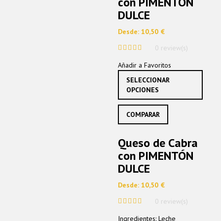
con PIMENTÓN
DULCE
Desde:
10,50
€
0 review(s)
0
Añadir a Favoritos
out
of
Este
SELECCIONAR
5
produ
OPCIONES
tiene
múltip
COMPARAR
varian
Las
opcio
Queso de Cabra
se
con PIMENTÓN
pued
elegir
DULCE
en
la
Desde:
10,50
€
págin
0 review(s)
de
0
produ
Ingredientes: Leche
out