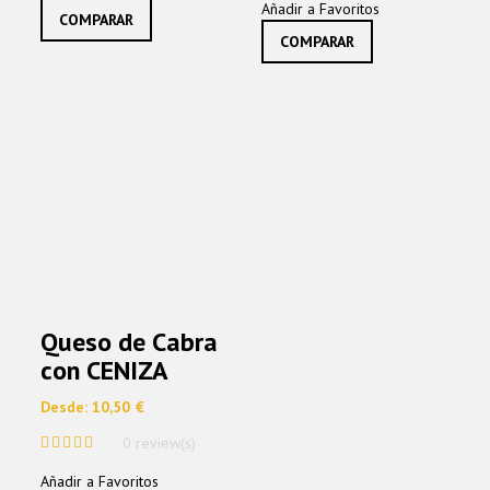
Añadir a Favoritos
COMPARAR
Las
varian
opciones
COMPARAR
Las
se
opcio
pueden
se
elegir
pued
en
elegir
la
en
página
la
de
págin
producto
de
produ
Queso de Cabra
con CENIZA
Desde:
10,50
€
0 review(s)
0
Añadir a Favoritos
out