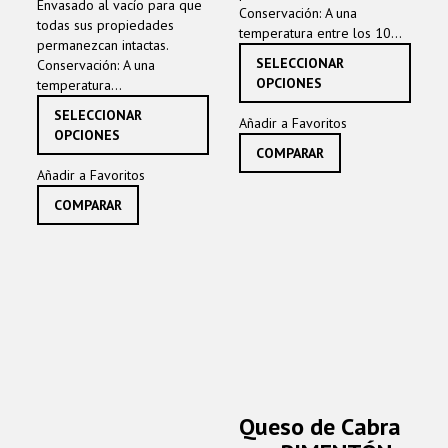
Envasado al vacío para que
Conservación: A una
todas sus propiedades
temperatura entre los 10...
permanezcan intactas.
Este
SELECCIONAR
Conservación: A una
produ
OPCIONES
temperatura...
tiene
Este
múltip
SELECCIONAR
Añadir a Favoritos
producto
varian
OPCIONES
tiene
COMPARAR
Las
múltiples
opcio
Añadir a Favoritos
variantes.
se
COMPARAR
Las
pued
opciones
elegir
se
en
pueden
la
elegir
págin
en
de
la
produ
página
de
producto
Queso de Cabra