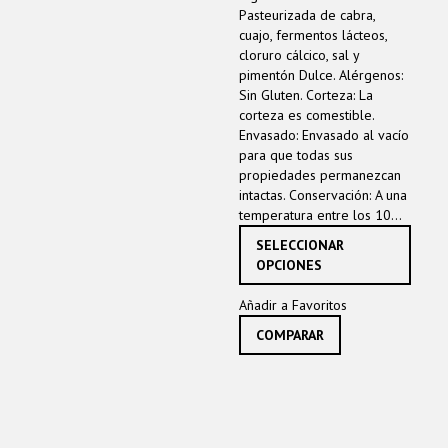
of
Pasteurizada de cabra,
5
cuajo, fermentos lácteos,
cloruro cálcico, sal y
pimentón Dulce. Alérgenos:
Sin Gluten. Corteza: La
corteza es comestible.
Envasado: Envasado al vacío
para que todas sus
propiedades permanezcan
intactas. Conservación: A una
temperatura entre los 10...
Este
SELECCIONAR
produ
OPCIONES
tiene
múltip
Añadir a Favoritos
varian
COMPARAR
Las
opcio
se
pued
elegir
en