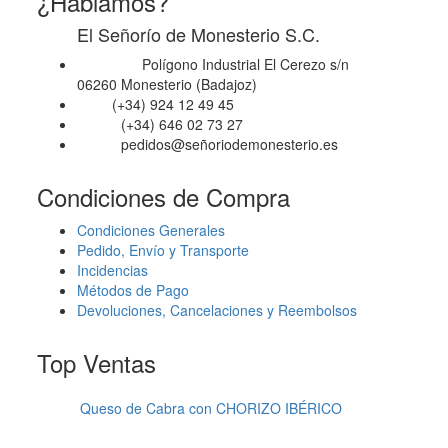
¿Hablamos?
en
El Señorío de Monesterio S.C.
la
página
Polígono Industrial El Cerezo s/n
Dirección
de
06260 Monesterio (Badajoz)
producto
(+34) 924 12 49 45
Fijo
(+34) 646 02 73 27
Móvil
pedidos@señoriodemonesterio.es
Email
Condiciones de Compra
Condiciones Generales
Pedido, Envío y Transporte
Incidencias
Métodos de Pago
Devoluciones, Cancelaciones y Reembolsos
Top Ventas
Queso de Cabra con CHORIZO IBÉRICO