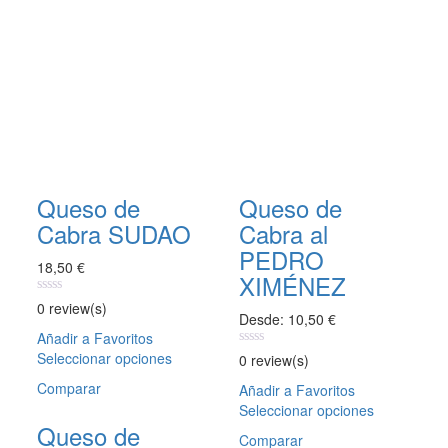
Queso de
Queso de
Cabra SUDAO
Cabra al
PEDRO
18,50
€
XIMÉNEZ
0
0 review(s)
Desde:
10,50
€
out
of
Añadir a Favoritos
5
Seleccionar opciones
Este
0
0 review(s)
out
producto
of
Comparar
Añadir a Favoritos
tiene
5
Seleccionar opciones
Este
múltiples
Queso de
producto
variantes.
Comparar