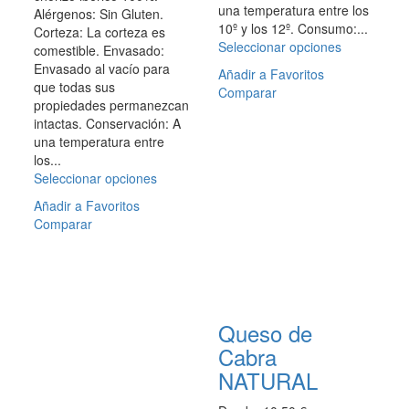
una temperatura entre los
Alérgenos: Sin Gluten.
10º y los 12º. Consumo:...
Corteza: La corteza es
Seleccionar opciones
Este
comestible. Envasado:
producto
Envasado al vacío para
Añadir a Favoritos
tiene
que todas sus
Comparar
múltiples
propiedades permanezcan
variantes.
intactas. Conservación: A
Las
una temperatura entre
opciones
los...
se
Seleccionar opciones
Este
pueden
producto
Añadir a Favoritos
elegir
tiene
Comparar
en
múltiples
la
variantes.
página
Las
de
opciones
producto
se
pueden
Queso de
elegir
Cabra
en
NATURAL
la
página