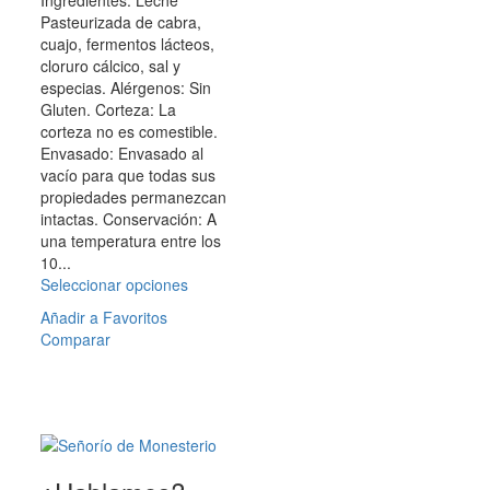
of
de
Pasteurizada de cabra,
5
producto
cuajo, fermentos lácteos,
cloruro cálcico, sal y
especias. Alérgenos: Sin
Gluten. Corteza: La
corteza no es comestible.
Envasado: Envasado al
vacío para que todas sus
propiedades permanezcan
intactas. Conservación: A
una temperatura entre los
10...
Seleccionar opciones
Este
producto
Añadir a Favoritos
tiene
Comparar
múltiples
variantes.
Las
opciones
se
pueden
elegir