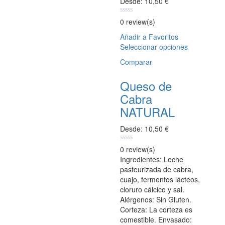
Desde:
10,50
€
de
producto
0
0 review(s)
out
of
Añadir a Favoritos
5
Seleccionar opciones
Este
producto
Comparar
tiene
múltiples
Queso de
variantes.
Cabra
Las
opciones
NATURAL
se
pueden
Desde:
10,50
€
elegir
en
0
0 review(s)
out
la
Ingredientes: Leche
of
página
pasteurizada de cabra,
5
de
cuajo, fermentos lácteos,
producto
cloruro cálcico y sal.
Alérgenos: Sin Gluten.
Corteza: La corteza es
comestible. Envasado: