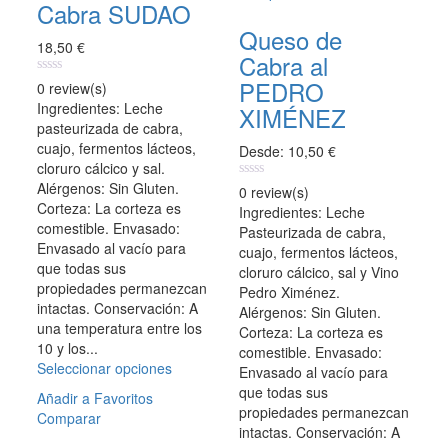
tiene
Cabra SUDAO
Las
múltiples
opciones
Queso de
variantes.
18,50
€
se
Cabra al
Las
pueden
opciones
PEDRO
0
0 review(s)
elegir
out
se
Ingredientes: Leche
en
XIMÉNEZ
of
pueden
pasteurizada de cabra,
5
la
elegir
cuajo, fermentos lácteos,
página
Desde:
10,50
€
en
cloruro cálcico y sal.
de
la
Alérgenos: Sin Gluten.
producto
0
0 review(s)
página
out
Corteza: La corteza es
Ingredientes: Leche
of
de
comestible. Envasado:
Pasteurizada de cabra,
5
producto
Envasado al vacío para
cuajo, fermentos lácteos,
que todas sus
cloruro cálcico, sal y Vino
propiedades permanezcan
Pedro Ximénez.
intactas. Conservación: A
Alérgenos: Sin Gluten.
una temperatura entre los
Corteza: La corteza es
10 y los...
comestible. Envasado:
Seleccionar opciones
Este
Envasado al vacío para
producto
que todas sus
Añadir a Favoritos
tiene
propiedades permanezcan
Comparar
múltiples
intactas. Conservación: A