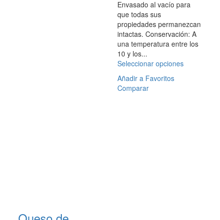
Envasado al vacío para
que todas sus
propiedades permanezcan
intactas. Conservación: A
una temperatura entre los
10 y los...
Seleccionar opciones
Este
producto
Añadir a Favoritos
tiene
Comparar
múltiples
variantes.
Las
opciones
se
pueden
elegir
en
la
página
de
producto
Queso de