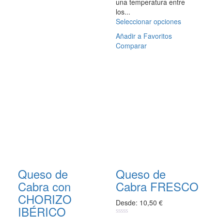
variantes.
una temperatura entre
Las
los...
opciones
Seleccionar opciones
Este
se
producto
Añadir a Favoritos
pueden
tiene
Comparar
elegir
múltiples
en
variantes.
la
Las
página
opciones
de
se
producto
pueden
elegir
en
la
página
de
producto
Queso de
Queso de
Cabra con
Cabra FRESCO
CHORIZO
Desde:
10,50
€
IBÉRICO