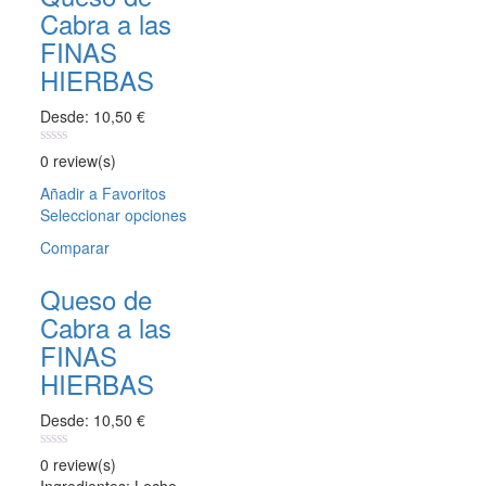
Cabra a las
FINAS
HIERBAS
Desde:
10,50
€
0
0 review(s)
out
of
Añadir a Favoritos
5
Seleccionar opciones
Este
producto
Comparar
tiene
múltiples
Queso de
variantes.
Cabra a las
Las
opciones
FINAS
se
HIERBAS
pueden
elegir
Desde:
10,50
€
en
la
0
0 review(s)
página
out
Ingredientes: Leche