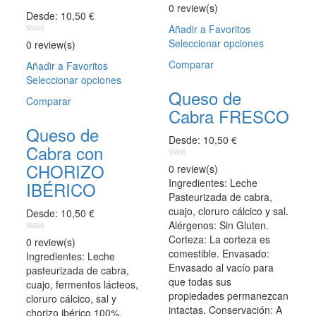
0
0 review(s)
Desde:
10,50
€
out
of
Añadir a Favoritos
5
Seleccionar opciones
Este
0
0 review(s)
out
producto
of
Comparar
Añadir a Favoritos
tiene
5
Seleccionar opciones
Este
múltiples
Queso de
producto
variantes.
Comparar
tiene
Cabra FRESCO
Las
múltiples
opciones
Queso de
variantes.
Desde:
10,50
€
se
Cabra con
Las
pueden
opciones
CHORIZO
0
0 review(s)
elegir
out
se
Ingredientes: Leche
IBÉRICO
en
of
pueden
Pasteurizada de cabra,
5
la
elegir
cuajo, cloruro cálcico y sal.
página
Desde:
10,50
€
en
Alérgenos: Sin Gluten.
de
la
Corteza: La corteza es
producto
0
0 review(s)
página
out
comestible. Envasado:
Ingredientes: Leche
of
de
Envasado al vacío para
pasteurizada de cabra,
5
producto
que todas sus
cuajo, fermentos lácteos,
propiedades permanezcan
cloruro cálcico, sal y
intactas. Conservación: A
chorizo ibérico 100%.