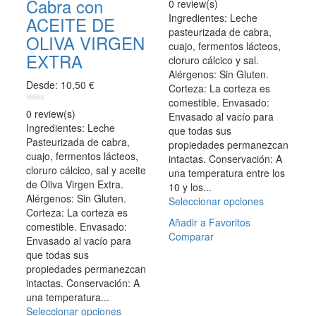
Cabra con
0
Las
0 review(s)
elegir
out
opciones
Ingredientes: Leche
ACEITE DE
en
of
se
pasteurizada de cabra,
5
la
OLIVA VIRGEN
pueden
cuajo, fermentos lácteos,
página
EXTRA
elegir
cloruro cálcico y sal.
de
en
Alérgenos: Sin Gluten.
producto
Desde:
10,50
€
la
Corteza: La corteza es
página
comestible. Envasado:
0
0 review(s)
de
Envasado al vacío para
out
Ingredientes: Leche
producto
que todas sus
of
Pasteurizada de cabra,
5
propiedades permanezcan
cuajo, fermentos lácteos,
intactas. Conservación: A
cloruro cálcico, sal y aceite
una temperatura entre los
de Oliva Virgen Extra.
10 y los...
Alérgenos: Sin Gluten.
Seleccionar opciones
Este
Corteza: La corteza es
producto
Añadir a Favoritos
comestible. Envasado:
tiene
Comparar
Envasado al vacío para
múltiples
que todas sus
variantes.
propiedades permanezcan
Las
intactas. Conservación: A
opciones
una temperatura...
se
Seleccionar opciones
Este
pueden