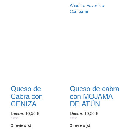
producto
Añadir a Favoritos
tiene
Comparar
múltiples
variantes.
Las
opciones
se
pueden
elegir
en
la
página
de
producto
Queso de
Queso de cabra
Cabra con
con MOJAMA
CENIZA
DE ATÚN
Desde:
10,50
€
Desde:
10,50
€
0
0
0 review(s)
0 review(s)
out
out