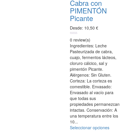
Cabra con
Las
opciones
PIMENTÓN
se
Picante
pueden
elegir
Desde:
10,50
€
en
la
0
0 review(s)
página
out
Ingredientes: Leche
of
de
Pasteurizada de cabra,
5
producto
cuajo, fermentos lácteos,
cloruro cálcico, sal y
pimentón Picante.
Alérgenos: Sin Gluten.
Corteza: La corteza es
comestible. Envasado:
Envasado al vacío para
que todas sus
propiedades permanezcan
intactas. Conservación: A
una temperatura entre los
10...
Seleccionar opciones
Este