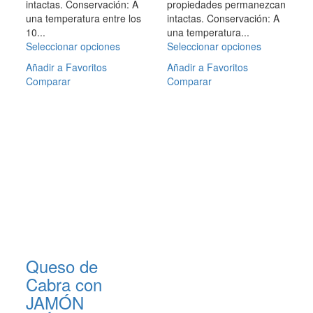
intactas. Conservación: A
propiedades permanezcan
una temperatura entre los
intactas. Conservación: A
10...
una temperatura...
Seleccionar opciones
Este
Seleccionar opciones
Este
producto
producto
Añadir a Favoritos
Añadir a Favoritos
tiene
tiene
Comparar
Comparar
múltiples
múltiples
variantes.
variantes.
Las
Las
opciones
opciones
se
se
pueden
pueden
elegir
elegir
en
en
la
la
página
página
de
de
producto
producto
Queso de
Cabra con
JAMÓN