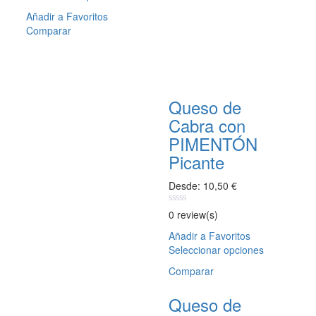
producto
elegir
Añadir a Favoritos
tiene
en
Comparar
múltiples
la
variantes.
página
Las
de
opciones
producto
se
Queso de
pueden
Cabra con
elegir
en
PIMENTÓN
la
Picante
página
de
Desde:
10,50
€
producto
0
0 review(s)
out
of
Añadir a Favoritos
5
Seleccionar opciones
Este
producto
Comparar
tiene
múltiples
Queso de
variantes.