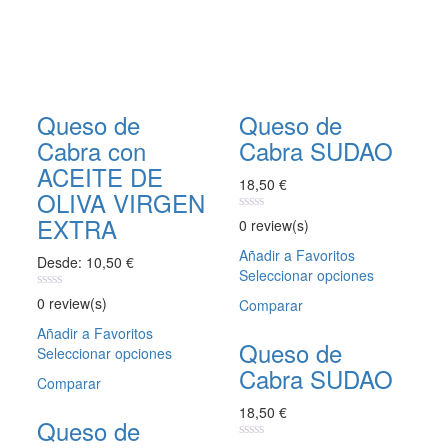
Queso de
Queso de
Cabra con
Cabra SUDAO
ACEITE DE
18,50
€
OLIVA VIRGEN
EXTRA
0
0 review(s)
out
of
Añadir a Favoritos
Desde:
10,50
€
5
Seleccionar opciones
Este
producto
0
0 review(s)
Comparar
tiene
out
of
Añadir a Favoritos
múltiples
5
Queso de
Seleccionar opciones
Este
variantes.
Cabra SUDAO
producto
Las
Comparar
tiene
opciones
18,50
€
múltiples
se
Queso de
variantes.
pueden