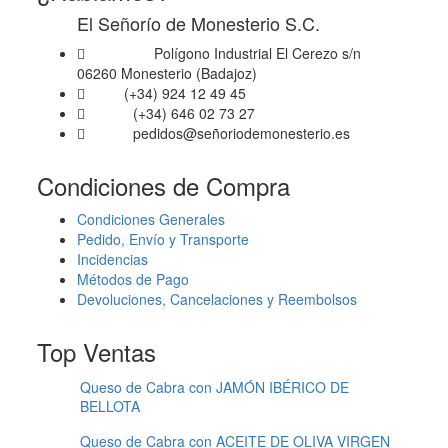
en
El Señorío de Monesterio S.C.
la
página
Polígono Industrial El Cerezo s/n
Dirección
de
06260 Monesterio (Badajoz)
producto
(+34) 924 12 49 45
Fijo
(+34) 646 02 73 27
Móvil
pedidos@señoriodemonesterio.es
Email
Condiciones de Compra
Condiciones Generales
Pedido, Envío y Transporte
Incidencias
Métodos de Pago
Devoluciones, Cancelaciones y Reembolsos
Top Ventas
Queso de Cabra con JAMÓN IBÉRICO DE
BELLOTA
Queso de Cabra con ACEITE DE OLIVA VIRGEN