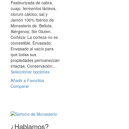
Pasteurizada de cabra,
5
cuajo, fermentos lácteos,
cloruro cálcico, sal y
Jamón 100% Ibérico de
Monesterio de Bellota.
Alérgenos: Sin Gluten.
Corteza: La corteza no es
comestible. Envasado:
Envasado al vacío para
que todas sus
propiedades permanezcan
intactas. Conservación:...
Seleccionar opciones
Este
producto
Añadir a Favoritos
tiene
Comparar
múltiples
variantes.
Las
opciones
se
pueden
elegir
¿Hablamos?