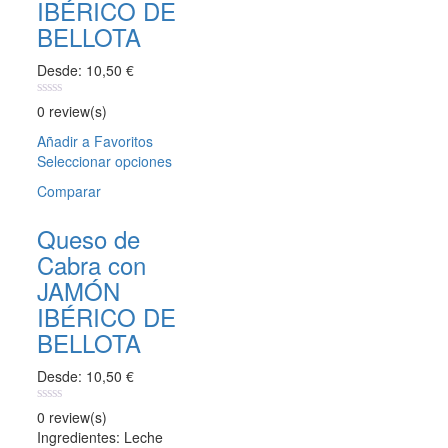
IBÉRICO DE
BELLOTA
Desde:
10,50
€
0
0 review(s)
out
of
Añadir a Favoritos
5
Seleccionar opciones
Este
producto
Comparar
tiene
múltiples
Queso de
variantes.
Cabra con
Las
opciones
JAMÓN
se
IBÉRICO DE
pueden
BELLOTA
elegir
en
Desde:
10,50
€
la
página
0
0 review(s)
de
out
Ingredientes: Leche
producto
of