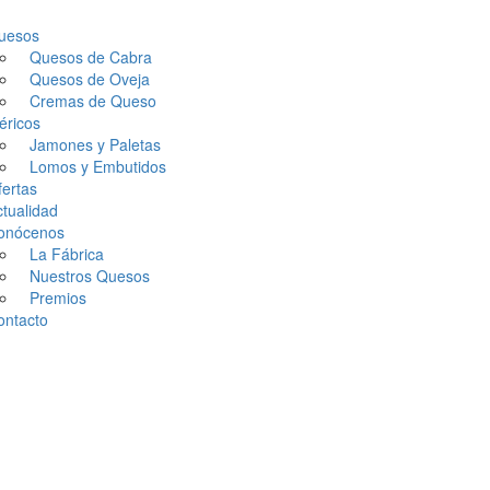
uesos
Quesos de Cabra
Quesos de Oveja
Cremas de Queso
éricos
Jamones y Paletas
Lomos y Embutidos
fertas
tualidad
onócenos
La Fábrica
Nuestros Quesos
Premios
ontacto