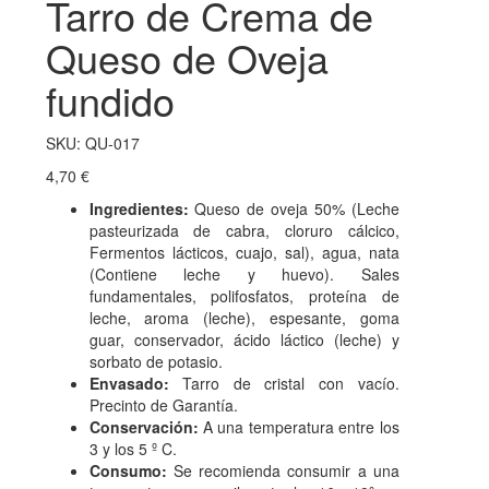
Tarro de Crema de
Queso de Oveja
fundido
SKU:
QU-017
4,70
€
Ingredientes:
Queso de oveja 50% (Leche
pasteurizada de cabra, cloruro cálcico,
Fermentos lácticos, cuajo, sal), agua, nata
(Contiene leche y huevo). Sales
fundamentales, polifosfatos, proteína de
leche, aroma (leche), espesante, goma
guar, conservador, ácido láctico (leche) y
sorbato de potasio.
Envasado:
Tarro de cristal con vacío.
Precinto de Garantía.
Conservación:
A una temperatura entre los
3 y los 5 º C.
Consumo:
Se recomienda consumir a una