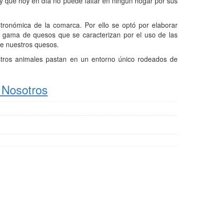
 y que hoy en día no puede faltar en ningún hogar por sus
stronómica de la comarca. Por ello se optó por elaborar
na gama de quesos que se caracterizan por el uso de las
de nuestros quesos.
ros animales pastan en un entorno único rodeados de
 Nosotros