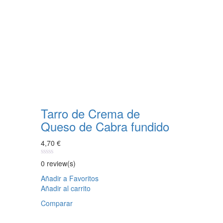
Tarro de Crema de
Queso de Cabra fundido
4,70
€
0
0 review(s)
out
of
Añadir a Favoritos
5
Añadir al carrito
Comparar