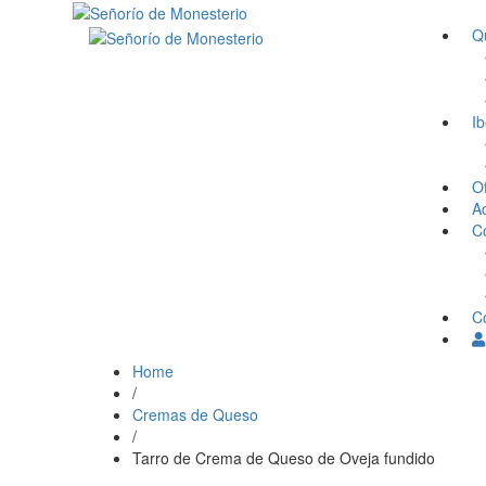
Q
Ib
O
Ac
C
C
Home
/
Cremas de Queso
/
Tarro de Crema de Queso de Oveja fundido