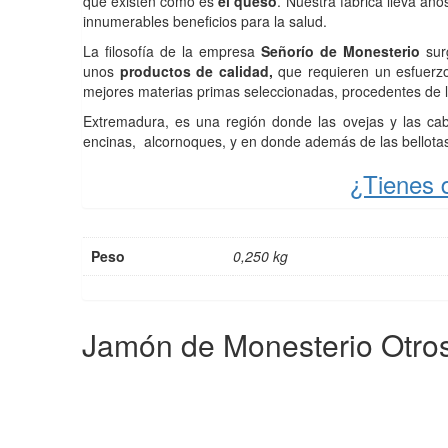
que existen como es
el queso
. Nuestra fábrica lleva añ
innumerables beneficios para la salud.
La filosofía de la empresa
Señorío de Monesterio
surg
unos
productos de calidad,
que requieren un esfuerzo 
mejores materias primas seleccionadas, procedentes de 
Extremadura, es una región donde las ovejas y las ca
encinas, alcornoques, y en donde además de las bellotas 
¿Tienes 
Peso
0,250 kg
Jamón de Monesterio
Otros