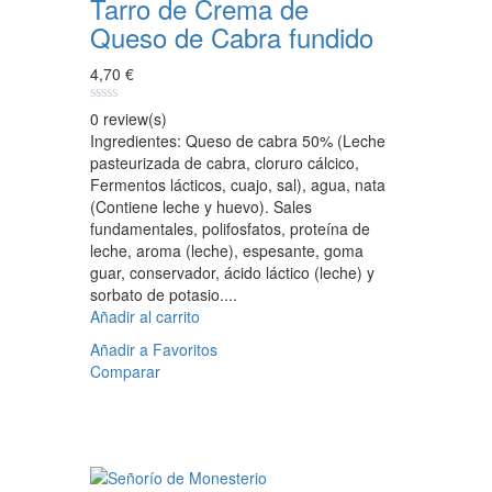
Tarro de Crema de
Queso de Cabra fundido
4,70
€
0
0 review(s)
out
Ingredientes: Queso de cabra 50% (Leche
of
pasteurizada de cabra, cloruro cálcico,
5
Fermentos lácticos, cuajo, sal), agua, nata
(Contiene leche y huevo). Sales
fundamentales, polifosfatos, proteína de
leche, aroma (leche), espesante, goma
guar, conservador, ácido láctico (leche) y
sorbato de potasio....
Añadir al carrito
Añadir a Favoritos
Comparar