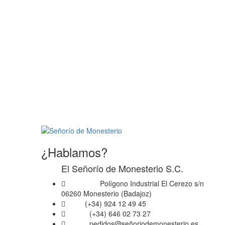
no venderá, cederá ni distribuirá la in
El Señorío de Monesterio S.C.
¿Hablamos?
El Señorío de Monesterio S.C.
Polígono Industrial El Cerezo s/n
Dirección
06260 Monesterio (Badajoz)
(+34) 924 12 49 45
Fijo
(+34) 646 02 73 27
Móvil
pedidos@señoriodemonesterio.es
Email