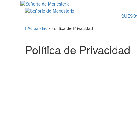
QUESO
Actualidad
/
Política de Privacidad
Política de Privacidad
Reglamento Eur
Responsable: El Señorío de Monesterio S.C.
CIF: J42934687
Dirección: Pol. Ind. El Cerezo s/n – 06260 Moneste
Teléfono: +34 924 12 49 45 / +34 646 02 73 27
Email:
pedidos@señoriodemonesterio.es