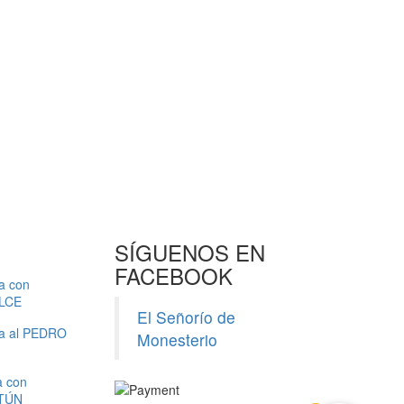
SÍGUENOS EN
FACEBOOK
a con
LCE
El Señorío de
a al PEDRO
Monesterio
a con
TÚN