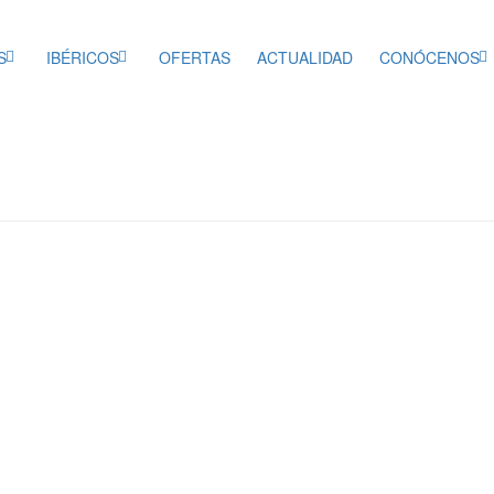
S
IBÉRICOS
OFERTAS
ACTUALIDAD
CONÓCENOS
opeo 679/2016 de Protección de Datos o RGPD
rio (Badajoz)