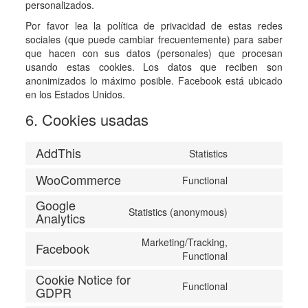
personalizados.
Por favor lea la política de privacidad de estas redes
sociales (que puede cambiar frecuentemente) para saber
que hacen con sus datos (personales) que procesan
usando estas cookies. Los datos que reciben son
anonimizados lo máximo posible. Facebook está ubicado
en los Estados Unidos.
6. Cookies usadas
AddThis
Statistics
Consent
to
WooCommerce
Functional
Consent
service
to
addthis
Google
Statistics (anonymous)
service
Analytics
Consent
woocommerce
to
Marketing/Tracking,
service
Facebook
Consent
Functional
google-
to
analytics
Cookie Notice for
service
Functional
GDPR
Consent
facebook
to