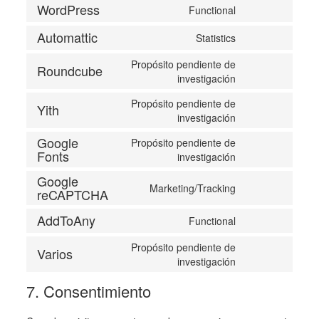
WordPress
Functional
service
Consent
cookie-
to
Automattic
Statistics
notice-
Consent
service
for-
to
wordpress
Propósito pendiente de
gdpr
Roundcube
service
Consent
investigación
automattic
to
Propósito pendiente de
service
Yith
Consent
investigación
roundcube
to
Google
Propósito pendiente de
service
Fonts
Consent
investigación
yith
to
Google
service
Marketing/Tracking
reCAPTCHA
Consent
google-
to
fonts
AddToAny
Functional
service
Consent
google-
to
Propósito pendiente de
recaptcha
Varios
service
Consent
investigación
addtoany
to
7. Consentimiento
service
varios