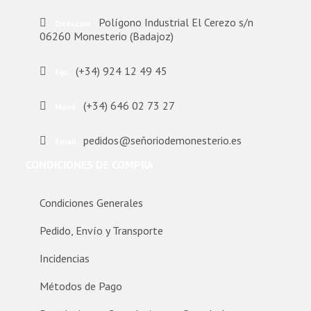
Polígono Industrial El Cerezo s/n
Dirección
06260 Monesterio (Badajoz)
(+34) 924 12 49 45
Fijo
(+34) 646 02 73 27
Móvil
pedidos@señoriodemonesterio.es
Email
CONDICIONES DE COMPRA
Condiciones Generales
Pedido, Envío y Transporte
Incidencias
Métodos de Pago