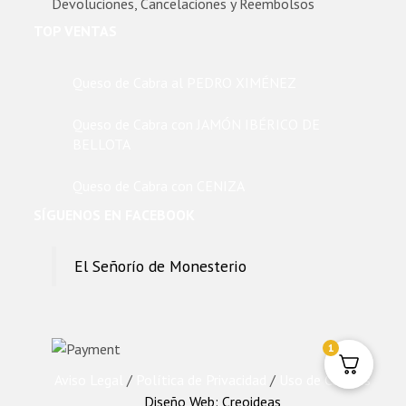
Devoluciones, Cancelaciones y Reembolsos
TOP VENTAS
Queso de Cabra al PEDRO XIMÉNEZ
Queso de Cabra con JAMÓN IBÉRICO DE
BELLOTA
Queso de Cabra con CENIZA
SÍGUENOS EN FACEBOOK
El Señorío de Monesterio
1
Aviso Legal
/
Política de Privacidad
/
Uso de Cookies
Diseño Web: Creoideas